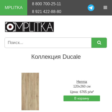
8 800 700-25-11
MPLITKA
8 921 422-88-80
Коллекция Ducale
Henna
120x260 см
Цена:
6765
р/м²
В корзину