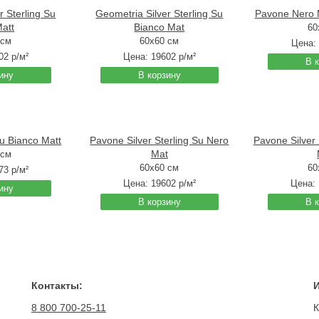
r Sterling Su
Geometria Silver Sterling Su
Pavone Nero 
att
Bianco Mat
60
 см
60x60 см
Цена:
02
р/м²
Цена:
19602
р/м²
В 
ину
В корзину
u Bianco Matt
Pavone Silver Sterling Su Nero
Pavone Silver 
Mat
 см
60x60 см
60
73
р/м²
Цена:
19602
р/м²
Цена:
ину
В корзину
В 
Контакты:
8 800 700-25-11
К