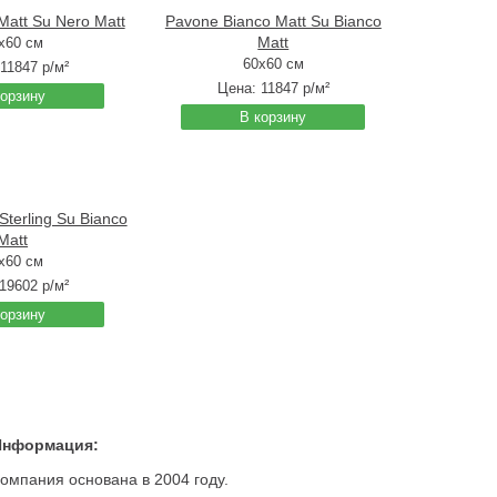
Matt Su Nero Matt
Pavone Bianco Matt Su Bianco
Matt
x60 см
60x60 см
11847
р/м²
Цена:
11847
р/м²
корзину
В корзину
Sterling Su Bianco
Matt
x60 см
19602
р/м²
корзину
Информация:
омпания основана в 2004 году.