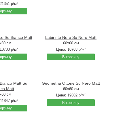
21351
р/м²
корзину
nco Su Bianco Matt
Labirinto Nero Su Nero Matt
x60 см
60x60 см
10703
р/м²
Цена:
10703
р/м²
корзину
В корзину
Bianco Matt Su
Geometria Ottone Su Nero Matt
nco Matt
60x60 см
x60 см
Цена:
19602
р/м²
11847
р/м²
В корзину
корзину