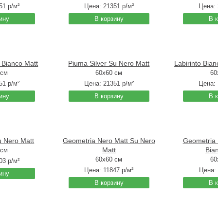
51
р/м²
Цена:
21351
р/м²
Цена:
ину
В корзину
В 
 Bianco Matt
Piuma Silver Su Nero Matt
Labirinto Bia
 см
60x60 см
60
51
р/м²
Цена:
21351
р/м²
Цена:
ину
В корзину
В 
 Nero Matt
Geometria Nero Matt Su Nero
Geometria 
Matt
Bia
 см
60x60 см
60
03
р/м²
Цена:
11847
р/м²
Цена:
ину
В корзину
В 