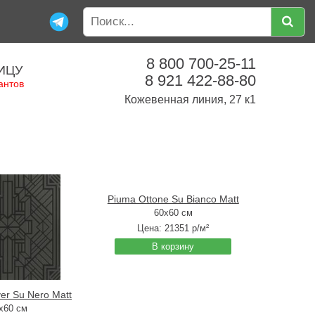
8 800 700-25-11
ИЦУ
8 921 422-88-80
антов
Кожевенная линия, 27 к1
Piuma Ottone Su Bianco Matt
60x60 см
Цена:
21351
р/м²
В корзину
lver Su Nero Matt
x60 см