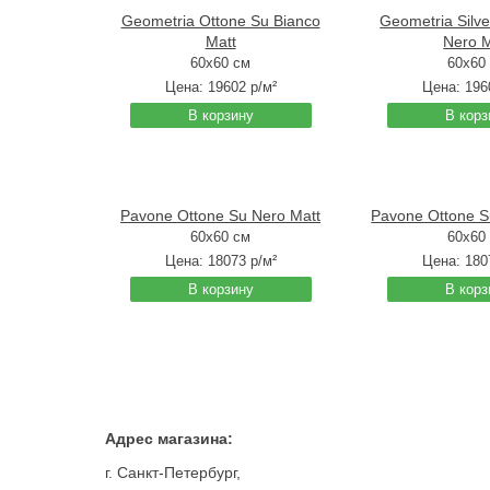
Geometria Ottone Su Bianco
Geometria Silve
Matt
Nero M
60x60 см
60x60
Цена:
19602
р/м²
Цена:
196
В корзину
В корз
Pavone Ottone Su Nero Matt
Pavone Ottone S
60x60 см
60x60
Цена:
18073
р/м²
Цена:
180
В корзину
В корз
Адрес магазина:
г. Санкт-Петербург,