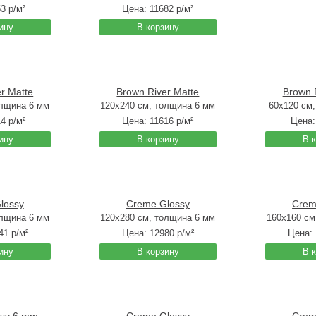
53
р/м²
Цена:
11682
р/м²
ину
В корзину
r Matte
Brown River Matte
Brown 
олщина 6 мм
120x240 см, толщина 6 мм
60x120 см
14
р/м²
Цена:
11616
р/м²
Цена
ину
В корзину
В 
lossy
Creme Glossy
Crem
олщина 6 мм
120x280 см, толщина 6 мм
160x160 см
41
р/м²
Цена:
12980
р/м²
Цена:
ину
В корзину
В 