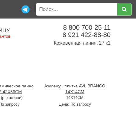
8 800 700-25-11
ИЦУ
8 921 422-88-80
антов
Кожевенная линия, 27 к1
амическое панно
Азулежу . плитка AVL BRANCO
2 42X56CM
14X14CM
(р-р плитки)
14X14CM
По запросу
Цена:
По запросу