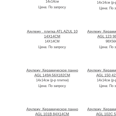
14х14см
14х14см (р-
Цена:
По запросу
Цена:
По 
Азулежу . плитка ATL AZUL 10
Азулежу .Керами
14X14CM
AGL 123 
14X14CM
98X5
Цена:
По запросу
Цена:
По 
Азулежу .Керамическое панно
Азулежу .Керами
AGL 149A 56X182CM
AGL 150 4
14х14см (р-р плитки)
14х14см (р-
Цена:
По запросу
Цена:
По 
Азулежу .Керамическое панно
Азулежу .Керами
AGL 101B 84X14CM
AGL 102C 