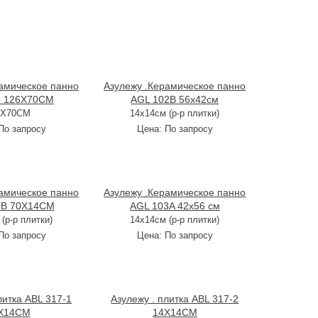
амическое панно
Азулежу .Керамическое панно
8 126X70CM
AGL 102B 56х42см
6X70CM
14х14см (р-р плитки)
По запросу
Цена:
По запросу
амическое панно
Азулежу .Керамическое панно
5B 70X14CM
AGL 103A 42х56 см
(р-р плитки)
14х14см (р-р плитки)
По запросу
Цена:
По запросу
литка ABL 317-1
Азулежу . плитка ABL 317-2
X14CM
14X14CM