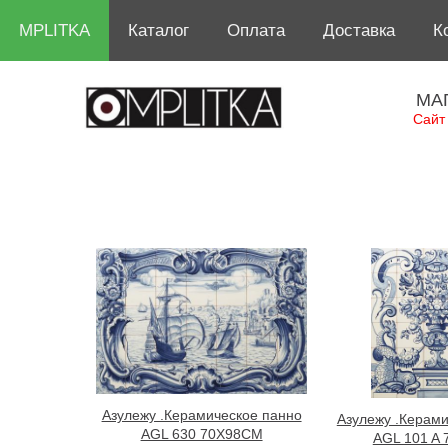
MPLITKA
Каталог
Оплата
Доставка
К
МА
Сайт
Азулежу .Керамическое панно
Азулежу .Керами
AGL 630 70X98CM
AGL 101 A