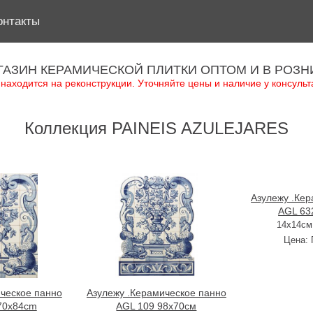
онтакты
ГАЗИН КЕРАМИЧЕСКОЙ ПЛИТКИ ОПТОМ И В РОЗН
 находится на реконструкции. Уточняйте цены и наличие у консульт
Коллекция PAINEIS AZULEJARES
Азулежу .Кер
AGL 63
14х14см 
Цена:
ческое панно
Азулежу .Керамическое панно
 70x84cm
AGL 109 98х70см