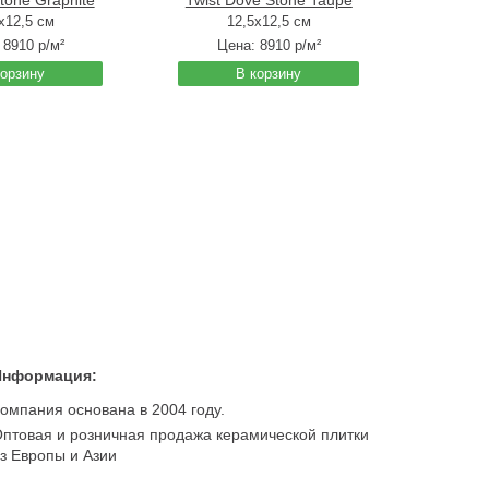
tone Graphite
Twist Dove Stone Taupe
x12,5 см
12,5x12,5 см
:
8910
р/м²
Цена:
8910
р/м²
корзину
В корзину
Информация:
омпания основана в 2004 году.
птовая и розничная продажа керамической плитки
з Европы и Азии