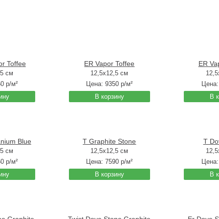
r Toffee
ER Vapor Toffee
ER Va
,5 см
12,5x12,5 см
12,5
50
р/м²
Цена:
9350
р/м²
Цена
ину
В корзину
В 
anium Blue
T Graphite Stone
T Do
,5 см
12,5x12,5 см
12,5
50
р/м²
Цена:
7590
р/м²
Цена
ину
В корзину
В 