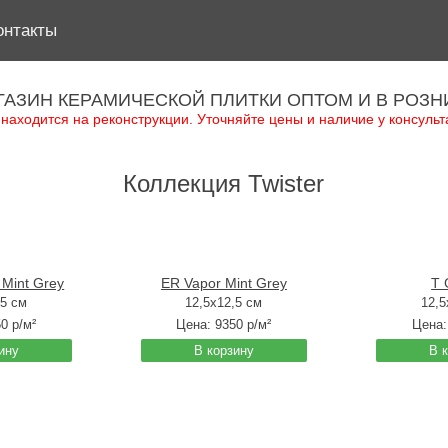
онтакты
ГАЗИН КЕРАМИЧЕСКОЙ ПЛИТКИ ОПТОМ И В РОЗН
 находится на реконструкции. Уточняйте цены и наличие у консульт
Коллекция Twister
Mint Grey
ER Vapor Mint Grey
T 
,5 см
12,5x12,5 см
12,5
50
р/м²
Цена:
9350
р/м²
Цена
ину
В корзину
В 