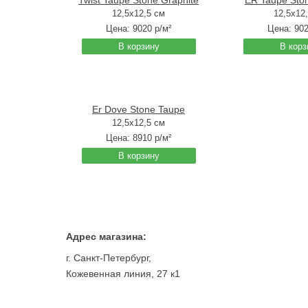
Twist Taupe Stone Graphite
ER Taupe Ston
12,5x12,5 см
12,5x12
Цена:
9020
р/м²
Цена:
90
В корзину
В корз
Er Dove Stone Taupe
12,5x12,5 см
Цена:
8910
р/м²
В корзину
Адрес магазина:
г. Санкт-Петербург,
Кожевенная линия, 27 к1