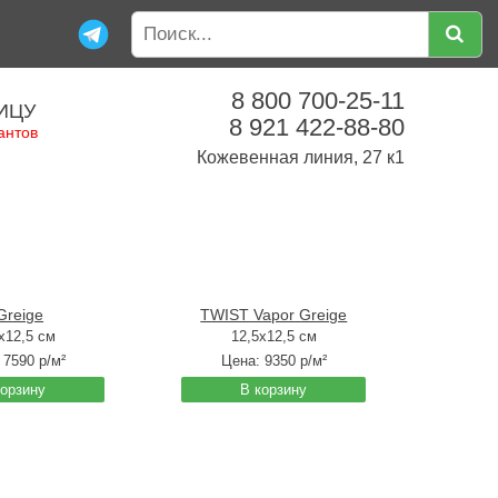
8 800 700-25-11
ИЦУ
8 921 422-88-80
антов
Кожевенная линия, 27 к1
Greige
TWIST Vapor Greige
x12,5 см
12,5x12,5 см
:
7590
р/м²
Цена:
9350
р/м²
корзину
В корзину