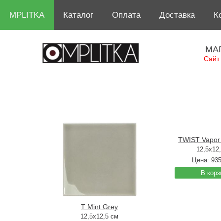
MPLITKA
Каталог
Оплата
Доставка
К
МА
Сайт
TWIST Vapor 
12,5x12
Цена:
93
В корз
T Mint Grey
12,5x12,5 см