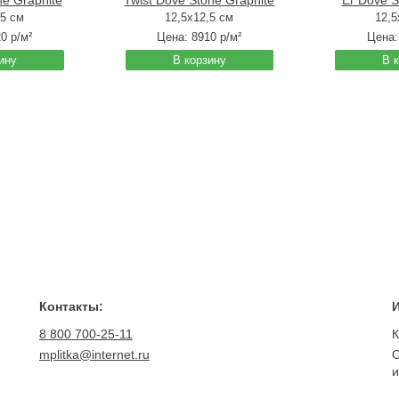
e Graphite
Twist Dove Stone Graphite
Er Dove S
,5 см
12,5x12,5 см
12,5
20
р/м²
Цена:
8910
р/м²
Цена
ину
В корзину
В 
Контакты:
8 800 700-25-11
К
mplitka@internet.ru
О
и