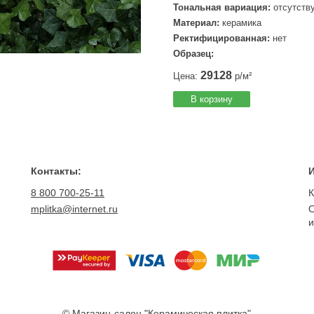
Тональная вариация:
отсутств
Материал:
керамика
Ректифицированная:
нет
Образец:
29128
Цена:
р/м²
В корзину
Контакты:
8 800 700-25-11
К
mplitka@internet.ru
О
и
© Магазин-салон "Керамическая плитка"