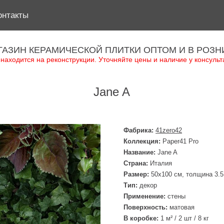
онтакты
ГАЗИН КЕРАМИЧЕСКОЙ ПЛИТКИ ОПТОМ И В РОЗН
 находится на реконструкции. Уточняйте цены и наличие у консульт
Jane A
Фабрика:
41zero42
Коллекция:
Paper41 Pro
Название:
Jane A
Страна:
Италия
Размер:
50x100 см, толщина 3.
Тип:
декор
Применение:
стены
Поверхность:
матовая
В коробке:
1 м² / 2 шт / 8 кг