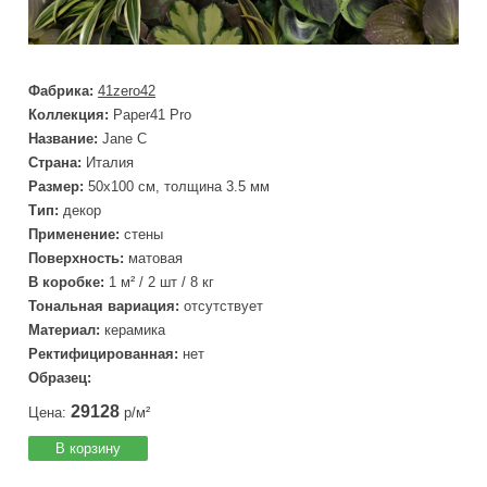
Фабрика:
41zero42
Коллекция:
Paper41 Pro
Название:
Jane C
Страна:
Италия
Размер:
50x100 см, толщина 3.5 мм
Тип:
декор
Применение:
стены
Поверхность:
матовая
В коробке:
1 м² / 2 шт / 8 кг
Тональная вариация:
отсутствует
Материал:
керамика
Ректифицированная:
нет
Образец:
29128
Цена:
р/м²
В корзину