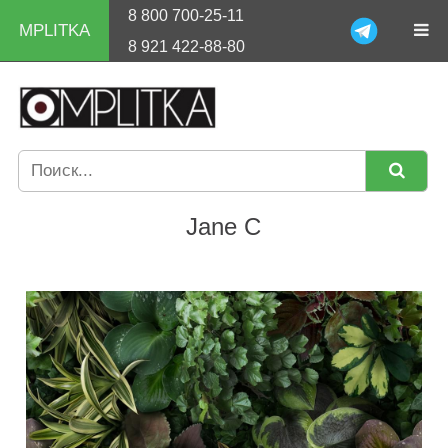
8 800 700-25-11
MPLITKA
8 921 422-88-80
Jane C