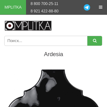
8 800 700-25-11
MPLITKA
8 921 422-88-80
Ardesia