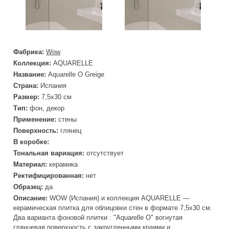
Фабрика:
Wow
Коллекция:
AQUARELLE
Название:
Aquarelle O Greige
Страна:
Испания
Размер:
7,5x30 см
Тип:
фон, декор
Применение:
стены
Поверхность:
глянец
В коробке:
Тональная вариация:
отсутствует
Материал:
керамика
Ректифицированная:
нет
Образец:
да
Описание:
WOW (Испания) и коллекция AQUARELLE —
керамическая плитка для облицовки стен в формате 7,5x30 см.
Два варианта фоновой плитки : "Aquarelle O" вогнутая
глянцевая поверхность с закругленными краями и